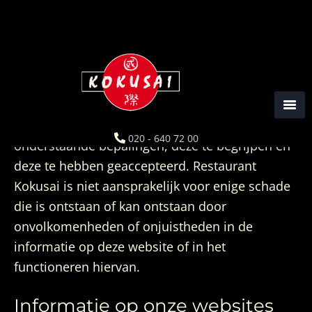
Spring
Door
Spring
naar
naar
naar
de
de
de
hoofdnavigatie
hoofd
eerste
Disclaimer
inhoud
sidebar
Door het bezoeken van deze website wordt u
geacht kennis te hebben genomen van
020 - 640 72 00
onderstaande bepalingen, deze te begrijpen en
deze te hebben geaccepteerd. Restaurant
Kokusai is niet aansprakelijk voor enige schade
die is ontstaan of kan ontstaan door
onvolkomenheden of onjuistheden in de
informatie op deze website of in het
functioneren hiervan.
Informatie op onze websites