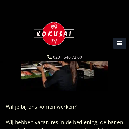
Spring
Door
naar
naar
de
de
hoofdnavigatie
hoofd
Werken bij Kokusai
inhoud
020 - 640 72 00
Wil je bij ons komen werken?
Wij hebben vacatures in de bediening, de bar en