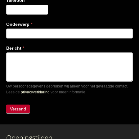
Telefoon
*
Onderwerp
*
Bericht
*
Uw persoonsgegevens gebruiken wij alleen voor het gevraagde contact.
Lees de
privacyverklaring
voor meer informatie.
Openingstijden