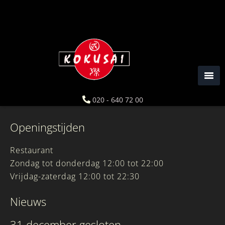
Spring
Door
naar
naar
de
de
hoofdnavigatie
hoofd
Reserveren
inhoud
Voor reserveringen van meer dan 6 personen, gelieve
ons telefonisch te contacteren op het nummer
020 –
640 72 00
020 - 640 72 00
Openingstijden
Restaurant
Zondag tot donderdag 12:00 tot 22:00
Vrijdag-zaterdag 12:00 tot 22:30
Nieuws
31 december gesloten